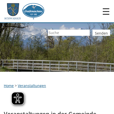
☰
Home
>
Veranstaltungen
Veranstaltungen in der Gemeinde