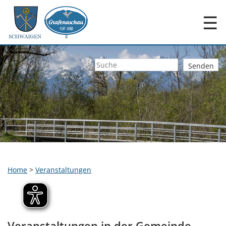
☰
Home
>
Veranstaltungen
Veranstaltungen in der Gemeinde