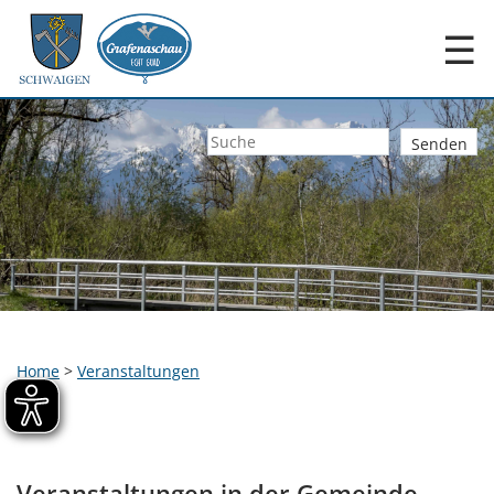
☰
Home
>
Veranstaltungen
Veranstaltungen in der Gemeinde