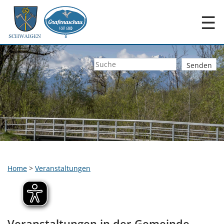
☰
Home
>
Veranstaltungen
Veranstaltungen in der Gemeinde