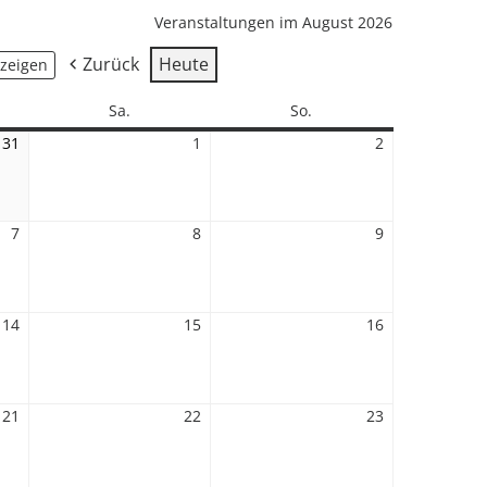
Veranstaltungen im August 2026
Zurück
Heute
Samstag
Sonntag
Sa.
So.
31
31.
1
1.
2
2.
Juli
August
August
2026
2026
2026
7
7.
8
8.
9
9.
August
August
August
2026
2026
2026
14
14.
15
15.
16
16.
August
August
August
2026
2026
2026
21
21.
22
22.
23
23.
August
August
August
2026
2026
2026