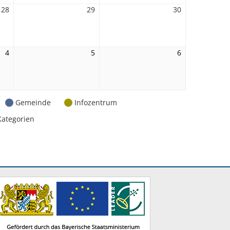
28
28.
29
29.
30
30.
August
August
August
2026
2026
2026
4
4.
5
5.
6
6.
September
September
September
2026
2026
2026
Gemeinde
Infozentrum
Kategorien