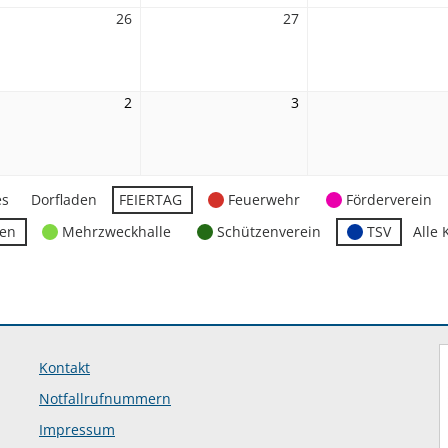
26
26.
27
27.
st
August
August
2026
2026
2
2.
3
3.
ember
September
September
2026
2026
es
Dorfladen
FEIERTAG
Feuerwehr
Förderverein
ten
Mehrzweckhalle
Schützenverein
TSV
Alle 
Kontakt
Notfallrufnummern
Impressum