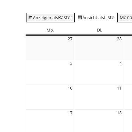
Raster
Liste
Mona
Anzeigen als
Ansicht als
Montag
Dienstag
Mo.
Di.
27
27.
28
28.
Juli
Juli
2026
2026
3
3.
4
4.
August
Augu
2026
2026
10
10.
11
11.
August
Augu
2026
2026
17
17.
18
18.
August
Augu
2026
2026