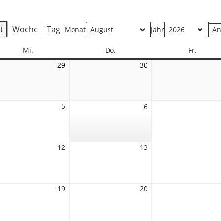
t
Woche
Tag
Monat
Jahr
Mittwoch
Donnerstag
Freitag
Mi.
Do.
Fr.
29
29.
30
30.
Juli
Juli
2026
2026
5
5.
6
6.
st
August
August
2026
2026
12
12.
13
13.
st
August
August
2026
2026
19
19.
20
20.
st
August
August
2026
2026