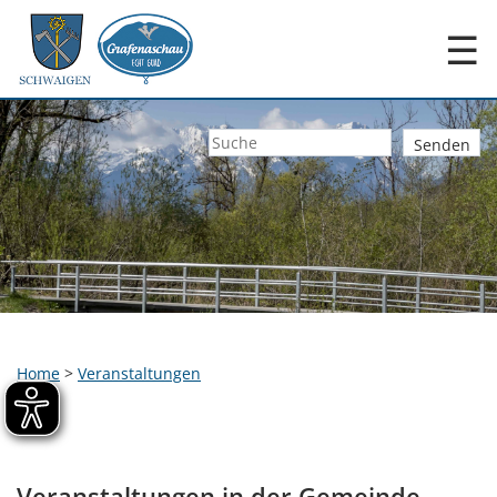
☰
Home
>
Veranstaltungen
Veranstaltungen in der Gemeinde