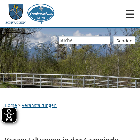
☰
Home
>
Veranstaltungen
Veranstaltungen in der Gemeinde