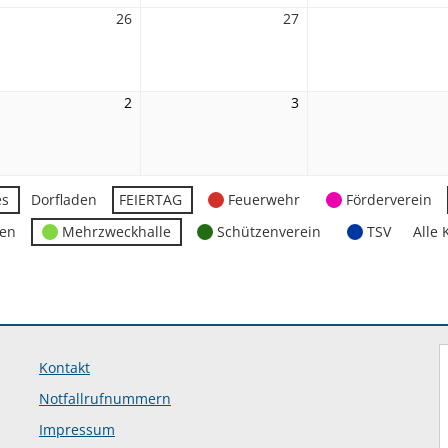
26
26.
27
27.
st
August
August
2026
2026
2
2.
3
3.
ember
September
September
2026
2026
es
Dorfladen
FEIERTAG
Feuerwehr
Förderverein
ten
Mehrzweckhalle
Schützenverein
TSV
Alle 
Kontakt
Notfallrufnummern
Impressum