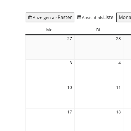
Raster
Liste
Mona
Anzeigen als
Ansicht als
Montag
Dienstag
Mo.
Di.
27
27.
28
28.
Juli
Juli
2026
2026
3
3.
4
4.
August
Augu
2026
2026
10
10.
11
11.
August
Augu
2026
2026
17
17.
18
18.
August
Augu
2026
2026