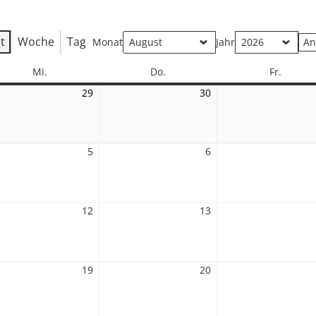
t
Woche
Tag
Monat
Jahr
Mittwoch
Donnerstag
Freitag
Mi.
Do.
Fr.
29
29.
30
30.
Juli
Juli
2026
2026
5
5.
6
6.
st
August
August
2026
2026
12
12.
13
13.
st
August
August
2026
2026
19
19.
20
20.
st
August
August
2026
2026