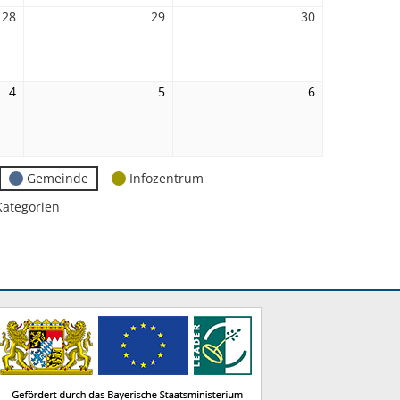
28
28.
29
29.
30
30.
August
August
August
2026
2026
2026
4
4.
5
5.
6
6.
September
September
September
2026
2026
2026
Gemeinde
Infozentrum
Kategorien