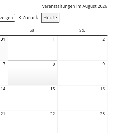
Veranstaltungen im August 2026
Zurück
Heute
Samstag
Sonntag
Sa.
So.
31
31.
1
1.
2
2.
Juli
August
August
2026
2026
2026
7
7.
9
9.
8
8.
August
August
August
2026
2026
2026
14
14.
15
15.
16
16.
August
August
August
2026
2026
2026
21
21.
22
22.
23
23.
August
August
August
2026
2026
2026