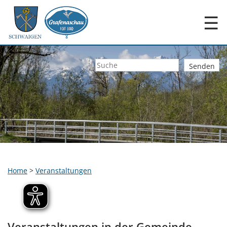
☰
Home
>
Veranstaltungen
Veranstaltungen in der Gemeinde