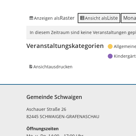
Raster
Liste
Mona
Anzeigen als
Ansicht als
In diesem Zeitraum sind keine Veranstaltungen gepl
Veranstaltungskategorien
Allgemein
Kindergär
Ansicht
ausdrucken
Gemeinde Schwaigen
Aschauer Straße 26
82445 SCHWAIGEN-GRAFENASCHAU
Öffnungszeiten
Mo. u. Do. 14:00 – 17:00 Uhr