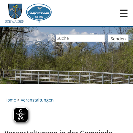
☰
Home
>
Veranstaltungen
Veranstaltungen in der Gemeinde