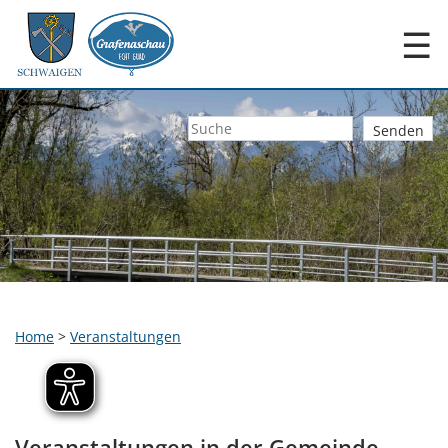
☰
Home
>
Veranstaltungen
Veranstaltungen in der Gemeinde