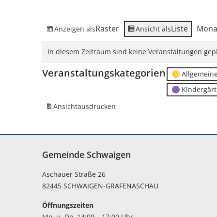
Raster
Liste
Mona
Anzeigen als
Ansicht als
In diesem Zeitraum sind keine Veranstaltungen gepl
Veranstaltungskategorien
Allgemein
Kindergär
Ansicht
ausdrucken
Gemeinde Schwaigen
Aschauer Straße 26
82445 SCHWAIGEN-GRAFENASCHAU
Öffnungszeiten
Mo. u. Do. 14:00 – 17:00 Uhr