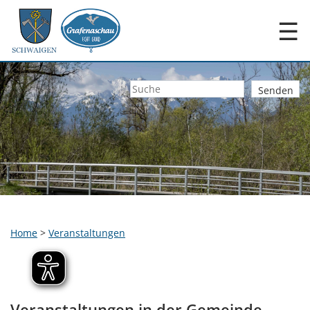
☰
Home
>
Veranstaltungen
Veranstaltungen in der Gemeinde