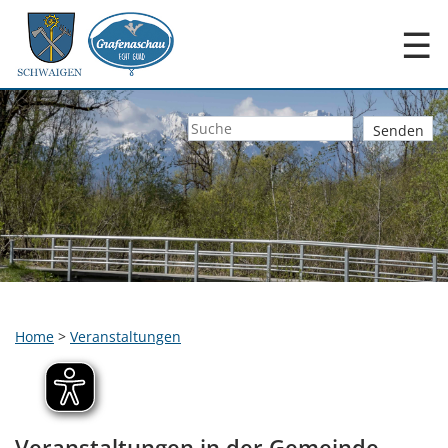
☰
Home
>
Veranstaltungen
Veranstaltungen in der Gemeinde