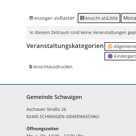
Raster
Liste
Mona
Anzeigen als
Ansicht als
In diesem Zeitraum sind keine Veranstaltungen gepl
Veranstaltungskategorien
Allgemein
Kindergär
Ansicht
ausdrucken
Gemeinde Schwaigen
Aschauer Straße 26
82445 SCHWAIGEN-GRAFENASCHAU
Öffnungszeiten
Mo. u. Do. 14:00 – 17:00 Uhr