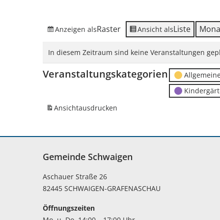
Raster
Liste
Mona
Anzeigen als
Ansicht als
In diesem Zeitraum sind keine Veranstaltungen gepl
Veranstaltungskategorien
Allgemein
Kindergär
Ansicht
ausdrucken
Gemeinde Schwaigen
Aschauer Straße 26
82445 SCHWAIGEN-GRAFENASCHAU
Öffnungszeiten
Mo. u. Do. 14:00 – 17:00 Uhr