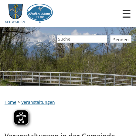
☰
Home
>
Veranstaltungen
Veranstaltungen in der Gemeinde