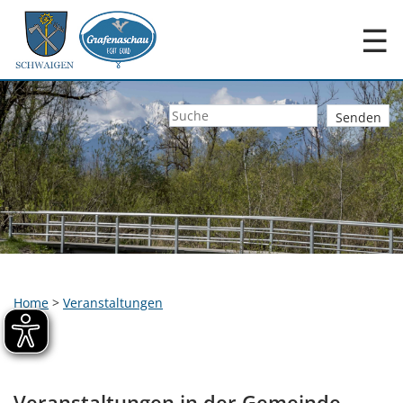
☰
Home
>
Veranstaltungen
Veranstaltungen in der Gemeinde