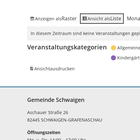
Raster
Liste
Mona
Anzeigen als
Ansicht als
In diesem Zeitraum sind keine Veranstaltungen gepl
Veranstaltungskategorien
Allgemein
Kindergär
Ansicht
ausdrucken
Gemeinde Schwaigen
Aschauer Straße 26
82445 SCHWAIGEN-GRAFENASCHAU
Öffnungszeiten
Mo. u. Do. 14:00 – 17:00 Uhr