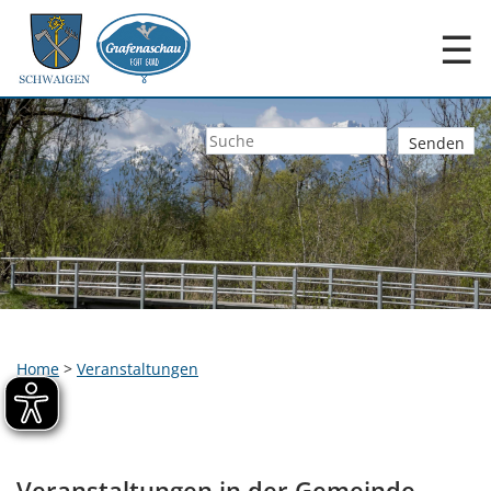
☰
Home
>
Veranstaltungen
Veranstaltungen in der Gemeinde