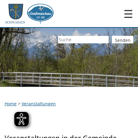
☰
Home
>
Veranstaltungen
Veranstaltungen in der Gemeinde