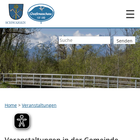
☰
Home
>
Veranstaltungen
Veranstaltungen in der Gemeinde