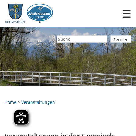
☰
Home
>
Veranstaltungen
Veranstaltungen in der Gemeinde