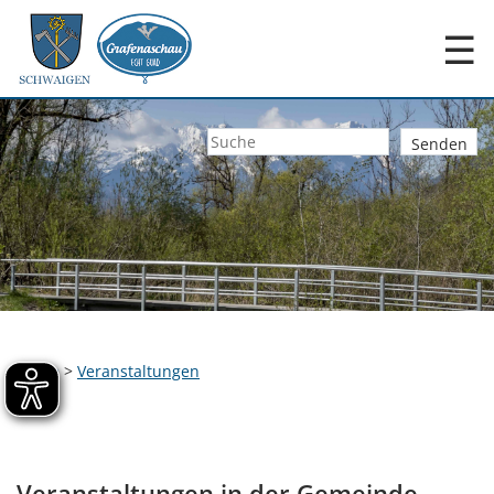
☰
Home
>
Veranstaltungen
Veranstaltungen in der Gemeinde