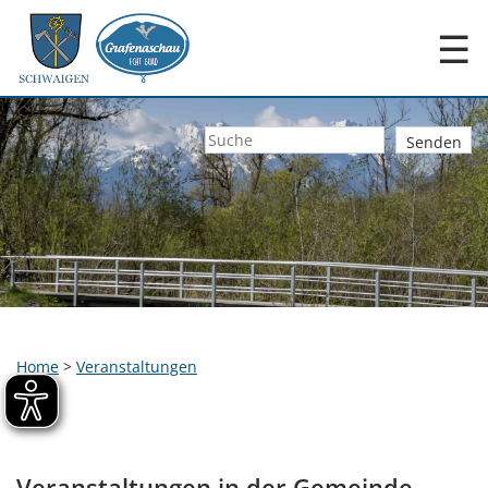
☰
Home
>
Veranstaltungen
Veranstaltungen in der Gemeinde