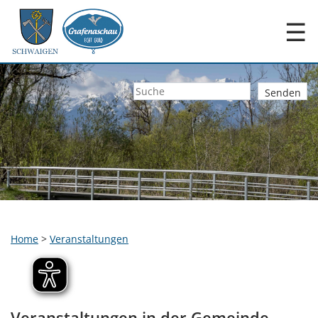
☰
Home
>
Veranstaltungen
Veranstaltungen in der Gemeinde