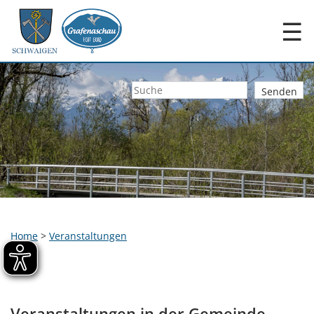
☰
Home
>
Veranstaltungen
Veranstaltungen in der Gemeinde