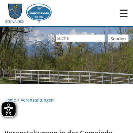
☰
Home
>
Veranstaltungen
Veranstaltungen in der Gemeinde