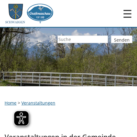
☰
Home
>
Veranstaltungen
Veranstaltungen in der Gemeinde