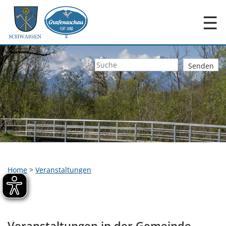
☰
Home
>
Veranstaltungen
Veranstaltungen in der Gemeinde