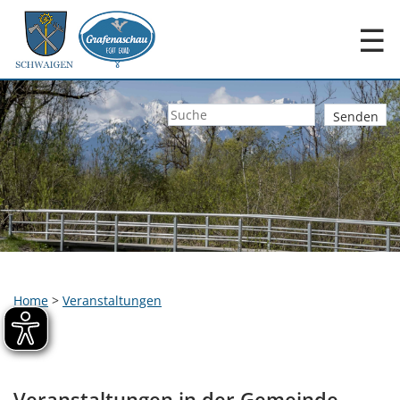
☰
Home
>
Veranstaltungen
Veranstaltungen in der Gemeinde