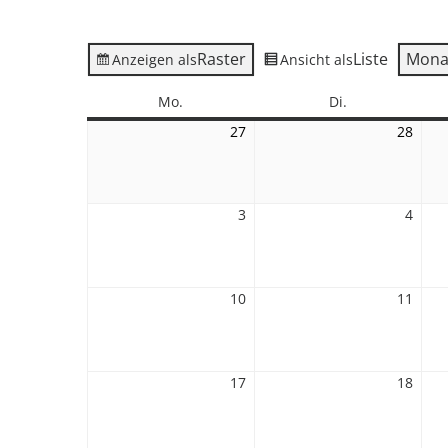
Raster
Liste
Mona
Anzeigen als
Ansicht als
Montag
Dienstag
Mo.
Di.
27
27.
28
28.
Juli
Juli
2026
2026
3
3.
4
4.
August
Augu
2026
2026
10
10.
11
11.
August
Augu
2026
2026
17
17.
18
18.
August
Augu
2026
2026