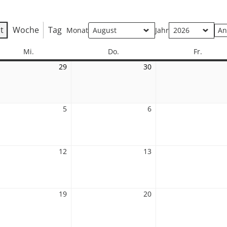
t
Woche
Tag
Monat
Jahr
Mittwoch
Donnerstag
Freitag
Mi.
Do.
Fr.
29
29.
30
30.
Juli
Juli
2026
2026
5
5.
6
6.
st
August
August
2026
2026
12
12.
13
13.
st
August
August
2026
2026
19
19.
20
20.
st
August
August
2026
2026