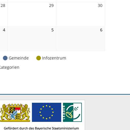
28
28.
29
29.
30
30.
August
August
August
2026
2026
2026
4
4.
5
5.
6
6.
September
September
September
2026
2026
2026
Gemeinde
Infozentrum
Kategorien