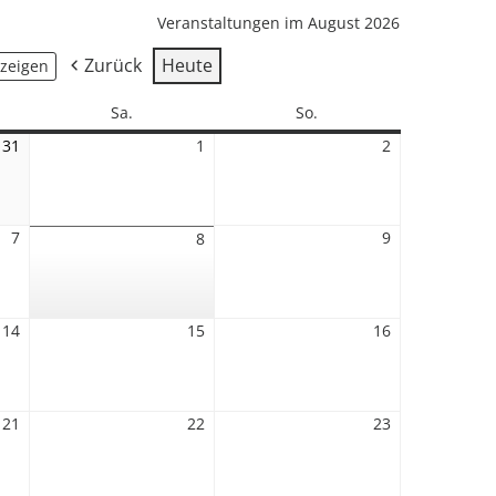
Veranstaltungen im August 2026
Zurück
Heute
Samstag
Sonntag
Sa.
So.
31
31.
1
1.
2
2.
Juli
August
August
2026
2026
2026
7
7.
9
9.
8
8.
August
August
August
2026
2026
2026
14
14.
15
15.
16
16.
August
August
August
2026
2026
2026
21
21.
22
22.
23
23.
August
August
August
2026
2026
2026