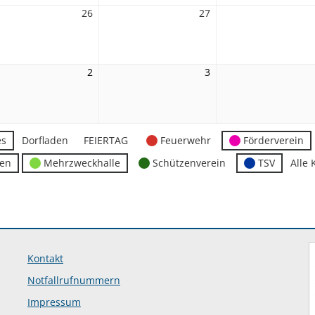
26
26.
27
27.
st
August
August
2026
2026
2
2.
3
3.
ember
September
September
2026
2026
es
Dorfladen
FEIERTAG
Feuerwehr
Förderverein
ten
Mehrzweckhalle
Schützenverein
TSV
Alle 
Kontakt
Notfallrufnummern
Impressum