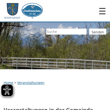
☰
Home
>
Veranstaltungen
Veranstaltungen in der Gemeinde