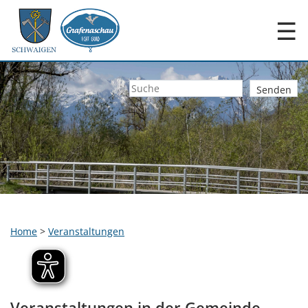
☰
Home
>
Veranstaltungen
Veranstaltungen in der Gemeinde