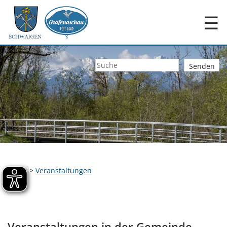
☰
Home
>
Veranstaltungen
Veranstaltungen in der Gemeinde