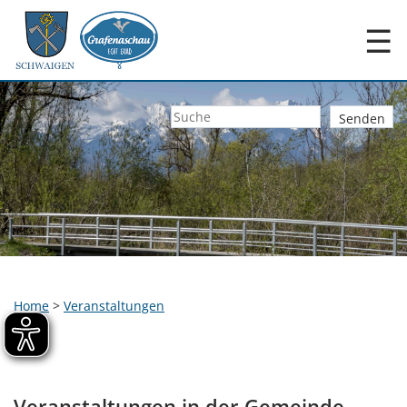
☰
Home
>
Veranstaltungen
Veranstaltungen in der Gemeinde