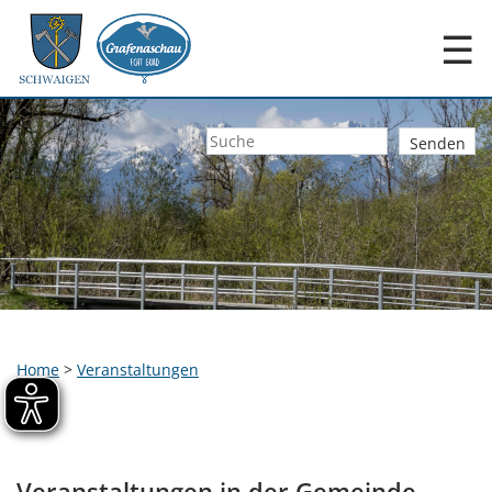
☰
Home
>
Veranstaltungen
Veranstaltungen in der Gemeinde