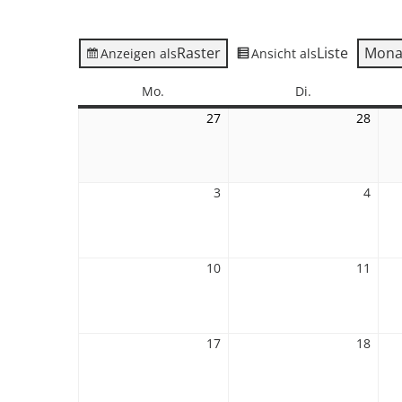
Raster
Liste
Mona
Anzeigen als
Ansicht als
Montag
Dienstag
Mo.
Di.
27
27.
28
28.
Juli
Juli
2026
2026
3
3.
4
4.
August
Augu
2026
2026
10
10.
11
11.
August
Augu
2026
2026
17
17.
18
18.
August
Augu
2026
2026