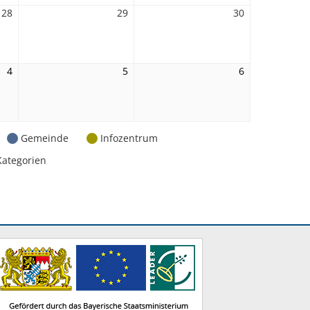
28
28.
29
29.
30
30.
August
August
August
2026
2026
2026
4
4.
5
5.
6
6.
September
September
September
2026
2026
2026
Gemeinde
Infozentrum
Kategorien