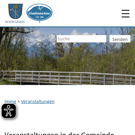
☰
Home
>
Veranstaltungen
Veranstaltungen in der Gemeinde