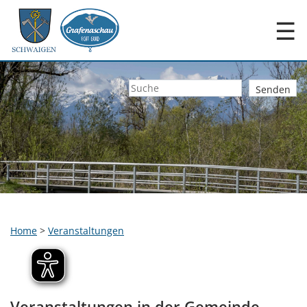
☰
Home
>
Veranstaltungen
Veranstaltungen in der Gemeinde