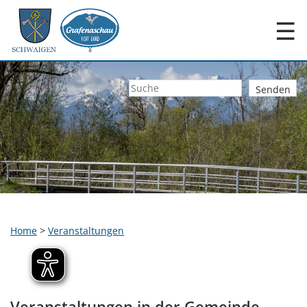
☰
Home
>
Veranstaltungen
Veranstaltungen in der Gemeinde