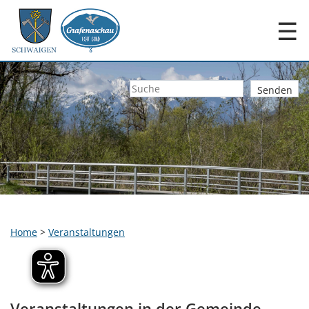
☰
Home
>
Veranstaltungen
Veranstaltungen in der Gemeinde