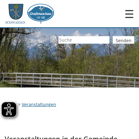
☰
Home
>
Veranstaltungen
Veranstaltungen in der Gemeinde