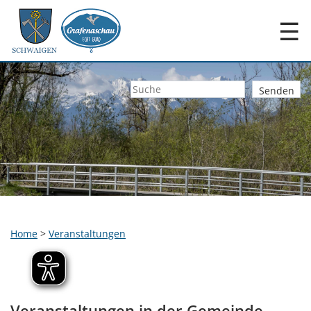
☰
Home
>
Veranstaltungen
Veranstaltungen in der Gemeinde