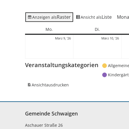
Raster
Liste
Mona
Anzeigen als
Ansicht als
Montag
Dienstag
Mo.
Di.
9.
10.
März 9, ’26
März 10, ’26
März
März
2026
2026
Veranstaltungskategorien
Allgemein
Kindergär
Ansicht
ausdrucken
Gemeinde Schwaigen
Aschauer Straße 26