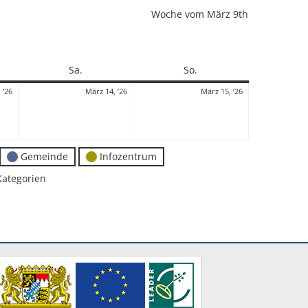
Woche vom März 9th
Samstag
Sonntag
Sa.
So.
13.
14.
15.
 ’26
März 14, ’26
März 15, ’26
März
März
März
2026
2026
2026
Gemeinde
Infozentrum
Kategorien