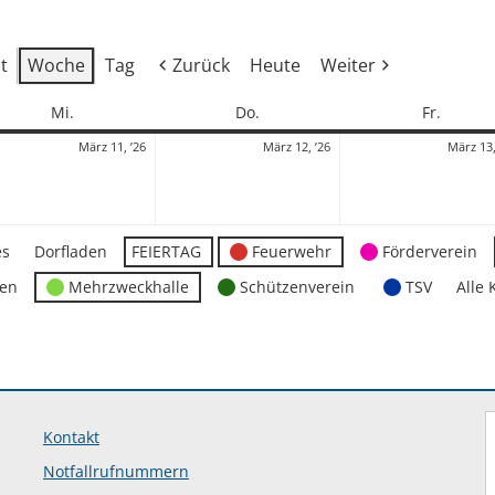
t
Woche
Tag
Zurück
Heute
Weiter
Mittwoch
Donnerstag
Freitag
Mi.
Do.
Fr.
11.
12.
März 11, ’26
März 12, ’26
März 13,
März
März
2026
2026
es
Dorfladen
FEIERTAG
Feuerwehr
Förderverein
ten
Mehrzweckhalle
Schützenverein
TSV
Alle 
Kontakt
Notfallrufnummern