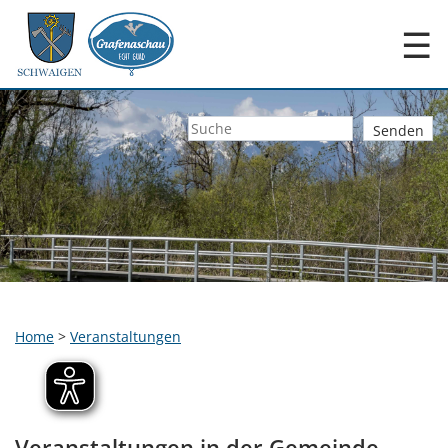
☰
Home
>
Veranstaltungen
Veranstaltungen in der Gemeinde