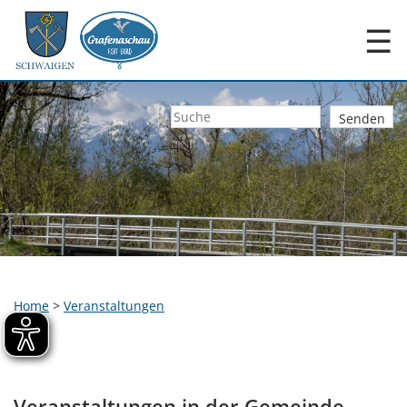
☰
Home
>
Veranstaltungen
Veranstaltungen in der Gemeinde