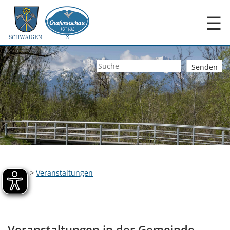
☰
Home
>
Veranstaltungen
Veranstaltungen in der Gemeinde