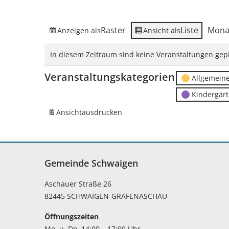
Raster
Liste
Mona
Anzeigen als
Ansicht als
In diesem Zeitraum sind keine Veranstaltungen gepl
Veranstaltungskategorien
Allgemein
Kindergär
Ansicht
ausdrucken
Gemeinde Schwaigen
Aschauer Straße 26
82445 SCHWAIGEN-GRAFENASCHAU
Öffnungszeiten
Mo. u. Do. 14:00 – 17:00 Uhr